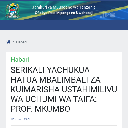
Jamhuri ya Muungano wa Tanzania
Ofisi ya Rais Mipango na Uwekezaji
Habari
Habari
SERIKALI YACHUKUA
HATUA MBALIMBALI ZA
KUIMARISHA USTAHIMILIVU
WA UCHUMI WA TAIFA:
PROF. MKUMBO
01st Jan, 1970