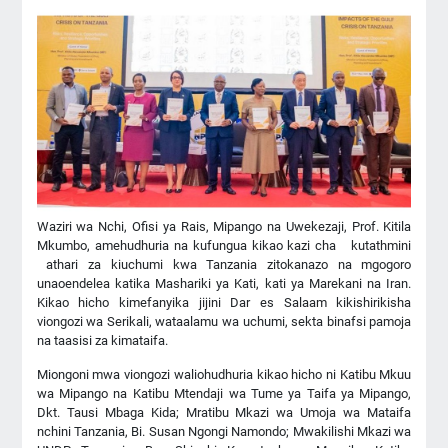
Waziri wa Nchi, Ofisi ya Rais, Mipango na Uwekezaji, Prof. Kitila
Mkumbo, amehudhuria na kufungua kikao kazi cha kutathmini
athari za kiuchumi kwa Tanzania zitokanazo na mgogoro
unaoendelea katika Mashariki ya Kati, kati ya Marekani na Iran.
Kikao hicho kimefanyika jijini Dar es Salaam kikishirikisha
viongozi wa Serikali, wataalamu wa uchumi, sekta binafsi pamoja
na taasisi za kimataifa.
Miongoni mwa viongozi waliohudhuria kikao hicho ni Katibu Mkuu
wa Mipango na Katibu Mtendaji wa Tume ya Taifa ya Mipango,
Dkt. Tausi Mbaga Kida; Mratibu Mkazi wa Umoja wa Mataifa
nchini Tanzania, Bi. Susan Ngongi Namondo; Mwakilishi Mkazi wa