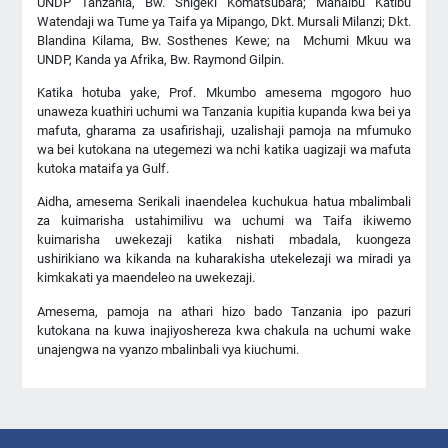
UNDP Tanzania, Bw. Shigeki Komatsubara; Manaibu Katibu
Watendaji wa Tume ya Taifa ya Mipango, Dkt. Mursali Milanzi; Dkt.
Blandina Kilama, Bw. Sosthenes Kewe; na Mchumi Mkuu wa
UNDP, Kanda ya Afrika, Bw. Raymond Gilpin.
Katika hotuba yake, Prof. Mkumbo amesema mgogoro huo
unaweza kuathiri uchumi wa Tanzania kupitia kupanda kwa bei ya
mafuta, gharama za usafirishaji, uzalishaji pamoja na mfumuko
wa bei kutokana na utegemezi wa nchi katika uagizaji wa mafuta
kutoka mataifa ya Gulf.
Aidha, amesema Serikali inaendelea kuchukua hatua mbalimbali
za kuimarisha ustahimilivu wa uchumi wa Taifa ikiwemo
kuimarisha uwekezaji katika nishati mbadala, kuongeza
ushirikiano wa kikanda na kuharakisha utekelezaji wa miradi ya
kimkakati ya maendeleo na uwekezaji.
Amesema, pamoja na athari hizo bado Tanzania ipo pazuri
kutokana na kuwa inajiyoshereza kwa chakula na uchumi wake
unajengwa na vyanzo mbalinbali vya kiuchumi.