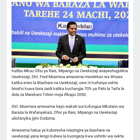
Katibu Mkuu Ofisi ya Rais, Mipango na Uwekezaji anayeshugulikia
Uwekezaji, Dkt. Fred Msemwa amesema mwelekeo wa Wizara
katika eneo la Biashara na Uwekezaji, uwe ni kuifanya sekta
binafsi kuwa bora zaidi katika kuchangia 70% ya Pato la Taifa la
dola za Marekani Trilion moja ifikapo 2050.
Dkt. Msemwa amesema hayo wakati wa kufungua Mkutano wa
Baraza la Wafanyakazi, Ofisi ya Rais, Mipango na Uwekezaji
uliofanyika jijini Dodoma.
Amesema hatua ya kuboresha mazingira ya biashara na
uwekezaji yana lengo kubwa la kuongeza kwa ushiriki wa sekta