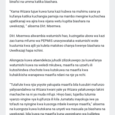
binafsi na umma katika biashara.
“Kama Wizara tujue kuwa tuna kazi kubwa na muhimu sana ya
kufanya katika kuchangia pamoja na mambo mengine kuchochea
upatikanaji wa ajira kwa vijana wetu kupitia biashara na
uwekezaji, “ alisema Dkt. Msemwa.
Dkt. Msemwa aliwambia watumishi hao, kuzingatia ubora wa kazi
zao kama mfumo wa PEPMIS unavyowataka watumishi wote
kuutumia kwa ajili ya kuleta matokeo chanya kwenye biashara na
Uwelkezaji hapa nchini.
Aliongeza kuwa ataendeleza juhudii zilizokuwepo za kuwafanya
watumishi kuwa na weledi mkubwa, maarifa na uzoefu ili
kutoshindwa chochote kwa kutokuwa na maarifa kwa
kuhakikisha wanapewa maarifa ndani na nje ya nchi.
“Tutafute kwa njia yoyote yakupata maarifa bila kusubiri mafunzo
yaliyoandaliwa na Wizara kwani yale ya Wizara yatakuwepo lakini
machache na ni ya muda mfupi. Hivyo basi, tujaribu tutumia
vyanzo vingine vya kujifunza ili kila Jumatatu inayokuja iwe ya
tofauti na nyingine kwa kusonga mbele kwenye maarifa,” alisema
na kuongoza kuwa kutokana na unyeti wa masuala ya biashara na
uwekezaji, bila kuwa na maarifa kuna uwezekano wa kuliletea