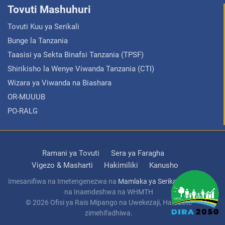
Tovuti Mashuhuri
Tovuti Kuu ya Serikali
Bunge la Tanzania
Taasisi ya Sekta Binafsi Tanzania (TPSF)
Shirikisho la Wenye Viwanda Tanzania (CTI)
Wizara ya Viwanda na Biashara
OR-MUUUB
PO-RALG
Ramani ya Tovuti
Sera ya Faragha
Vigezo & Masharti
Hakimiliki
Kanusho
Imesanifiwa na Imetengenezwa na
Mamlaka ya Serikali Mtandao
na Inaendeshwa na WHMTH
© 2026 Ofisi ya Rais Mipango na Uwekezaji, Haki zote
zimehifadhiwa.