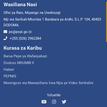
Wasiliana Nasi
Ofisi ya Rais, Mipango na Uwekezaji
Mji wa Serikali-Mtumba 1 Barabara ya Ardhi, S.L.P. 104, 40403
DODOMA.
ps@popi.go.tz
+255 (026) 2962384
Kurasa za Karibu
Barua Pepe ya Wafanyakazi
Dodoso MKUMBI II
Habari
PEPMIS
Mwongozo wa Mawasiliano kwa Njia ya Video Serikalini
Tufuatilie