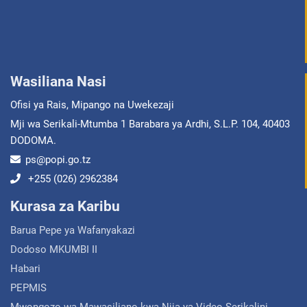
Wasiliana Nasi
Ofisi ya Rais, Mipango na Uwekezaji
Mji wa Serikali-Mtumba 1 Barabara ya Ardhi, S.L.P. 104, 40403
DODOMA.
ps@popi.go.tz
+255 (026) 2962384
Kurasa za Karibu
Barua Pepe ya Wafanyakazi
Dodoso MKUMBI II
Habari
PEPMIS
Mwongozo wa Mawasiliano kwa Njia ya Video Serikalini