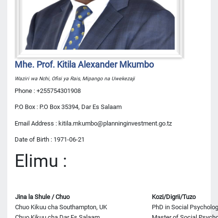
Mhe. Prof. Kitila Alexander Mkumbo
Waziri wa Nchi, Ofisi ya Rais, Mipango na Uwekezaji
Phone : +255754301908
P.O Box : P.O Box 35394, Dar Es Salaam
Email Address : kitila.mkumbo@planninginvestment.go.tz
Date of Birth : 1971-06-21
Elimu :
Jina la Shule / Chuo
Kozi/Digrii/Tuzo
Chuo Kikuu cha Southampton, UK
PhD in Social Psycholo
Chuo Kikuu cha Dar Es Salaam
Master of Social Psych