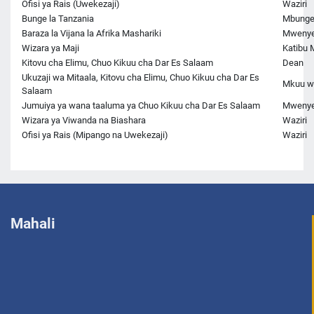
Ofisi ya Rais (Uwekezaji)
Waziri
Bunge la Tanzania
Mbung
Baraza la Vijana la Afrika Mashariki
Mwenye
Wizara ya Maji
Katibu
Kitovu cha Elimu, Chuo Kikuu cha Dar Es Salaam
Dean
Ukuzaji wa Mitaala, Kitovu cha Elimu, Chuo Kikuu cha Dar Es
Mkuu w
Salaam
Jumuiya ya wana taaluma ya Chuo Kikuu cha Dar Es Salaam
Mwenye
Wizara ya Viwanda na Biashara
Waziri
Ofisi ya Rais (Mipango na Uwekezaji)
Waziri
Mahali